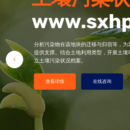
www.sxh
www.sxh
www.sxh
与人民群众利益密切相关的重大决策、重
分析污染物在该地块的迁移与归宿等，为
修复技术有植物修复技术、微生物修复技
项目、与社会公共秩序相关的重大活动等
提供支撑。结合土地利用类型，开展土壤
合修复技术等几大类。部分修复技术，如
审核前，对可能影响社会稳定的因素开展
立土壤污染状况档案。
修复等方面已进入现场应用阶段，并取得
更多内容
查看详情
查阅更多
咨询联系
在线咨询
咨询联系