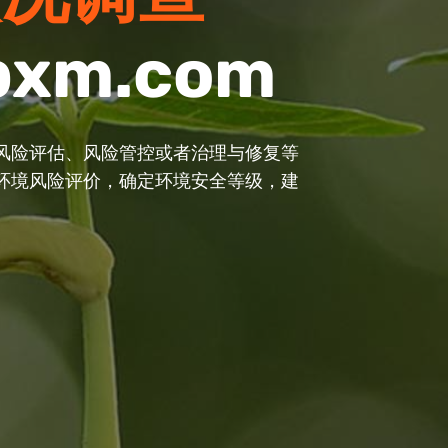
pxm.com
pxm.com
pxm.com
要政策、重大改革措施、重大工程建设
风险评估、风险管控或者治理与修复等
术、化学修复技术、物理修复技术和综
重大事项在制定出台、组织实施或审批
环境风险评价，确定环境安全等级，建
可降解有机污染物和重金属污染土壤的
系统的调查。
了较好的效果。